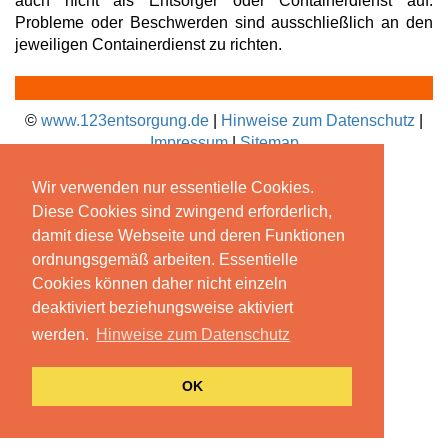
auch nicht als Entsorger oder Containerdienst auf.
Probleme oder Beschwerden sind ausschließlich an den
jeweiligen Containerdienst zu richten.
©
www.123entsorgung.de
|
Hinweise zum Datenschutz
|
Impressum
|
Sitemap
Wir verwenden nur essentielle Cookies.
Diese Cookies sind zwingend erforderlich,
damit diese Webseite und deren Funktionen
ordnungsgemäß arbeiten. Essentielle
Cookies können daher nicht einzeln
deaktiviert beziehungsweise aktiviert
werden.
Hinweise zum Datenschutz
OK