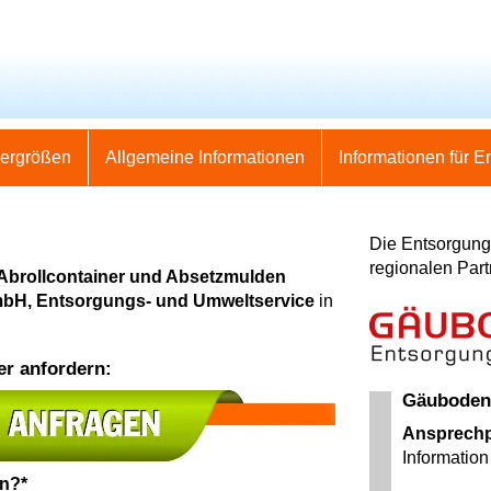
nergrößen
Allgemeine Informationen
Informationen für E
Die Entsorgung 
regionalen Part
 Abrollcontainer und Absetzmulden
bH, Entsorgungs- und Umweltservice
in
er anfordern:
Gäuboden
Ansprechp
Information 
en?*