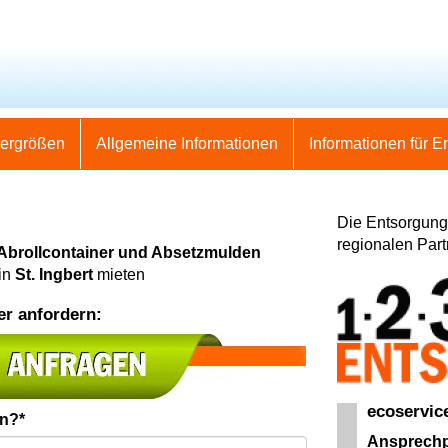
nergrößen
Allgemeine Informationen
Informationen für E
Die Entsorgung 
regionalen Part
 Abrollcontainer und Absetzmulden
in
St. Ingbert
mieten
er anfordern:
ecoservic
en?*
Ansprechp