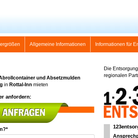
nergrößen
Allgemeine Informationen
Informationen für E
Die Entsorgung 
regionalen Part
 Abrollcontainer und Absetzmulden
ng
in
Rottal-Inn
mieten
er anfordern:
123entso
en?*
Ansprechp