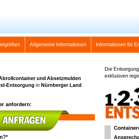
nergrößen
Allgemeine Informationen
Informationen für E
Die Entsorgung 
exklusiven regi
 Abrollcontainer und Absetzmulden
nst-Entsorgung
in
Nürnberger Land
er anfordern:
Container
en?*
Ansprechp