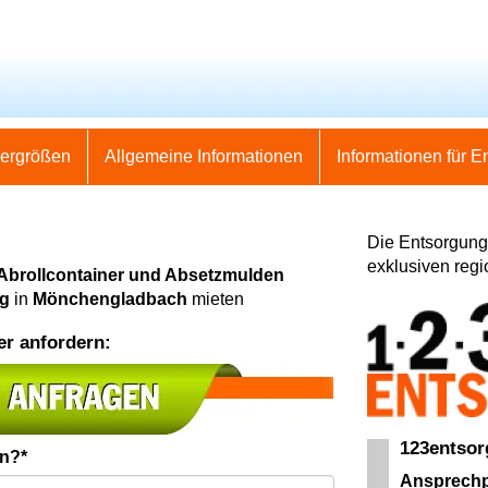
nergrößen
Allgemeine Informationen
Informationen für E
Die Entsorgung
exklusiven regi
 Abrollcontainer und Absetzmulden
ng
in
Mönchengladbach
mieten
er anfordern:
123entso
en?*
Ansprechp