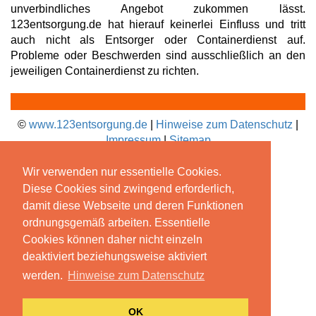
unverbindliches Angebot zukommen lässt.
123entsorgung.de hat hierauf keinerlei Einfluss und tritt
auch nicht als Entsorger oder Containerdienst auf.
Probleme oder Beschwerden sind ausschließlich an den
jeweiligen Containerdienst zu richten.
©
www.123entsorgung.de
|
Hinweise zum Datenschutz
|
Impressum
|
Sitemap
Wir verwenden nur essentielle Cookies.
Diese Cookies sind zwingend erforderlich,
damit diese Webseite und deren Funktionen
ordnungsgemäß arbeiten. Essentielle
Cookies können daher nicht einzeln
deaktiviert beziehungsweise aktiviert
werden.
Hinweise zum Datenschutz
OK