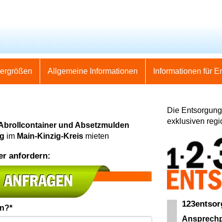
nergrößen
Allgemeine Informationen
Informationen für E
Die Entsorgung 
exklusiven regi
 Abrollcontainer und Absetzmulden
ng
im
Main-Kinzig-Kreis
mieten
er anfordern:
123entso
en?*
Ansprechp