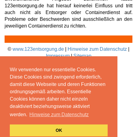
123entsorgung.de hat hierauf keinerlei Einfluss und tritt
auch nicht als Entsorger oder Containerdienst auf.
Probleme oder Beschwerden sind ausschließlich an den
jeweiligen Containerdienst zu richten.
©
www.123entsorgung.de
|
Hinweise zum Datenschutz
|
Impressum
|
Sitemap
Wir verwenden nur essentielle Cookies.
Diese Cookies sind zwingend erforderlich,
damit diese Webseite und deren Funktionen
ordnungsgemäß arbeiten. Essentielle
Cookies können daher nicht einzeln
deaktiviert beziehungsweise aktiviert
werden.
Hinweise zum Datenschutz
OK