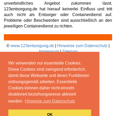
unverbindliches Angebot zukommen lässt.
123entsorgung.de hat hierauf keinerlei Einfluss und tritt
auch nicht als Entsorger oder Containerdienst auf.
Probleme oder Beschwerden sind ausschließlich an den
jeweiligen Containerdienst zu richten.
©
www.123entsorgung.de
|
Hinweise zum Datenschutz
|
Impressum
|
Sitemap
Wir verwenden nur essentielle Cookies.
Diese Cookies sind zwingend erforderlich,
damit diese Webseite und deren Funktionen
ordnungsgemäß arbeiten. Essentielle
Cookies können daher nicht einzeln
deaktiviert beziehungsweise aktiviert
werden.
Hinweise zum Datenschutz
OK