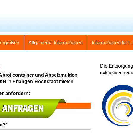
nergrößen
Allgemeine Informationen
Informationen für E
t
Die Entsorgung 
exklusiven regi
 Abrollcontainer und Absetzmulden
mbH
in
Erlangen-Höchstadt
mieten
er anfordern:
en?*