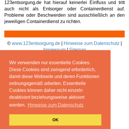
123entsorgung.de hat hierauf keinerlei Einfluss und tritt
auch nicht als Entsorger oder Containerdienst auf.
Probleme oder Beschwerden sind ausschließlich an den
jeweiligen Containerdienst zu richten.
©
www.123entsorgung.de
|
Hinweise zum Datenschutz
|
Impressum
|
Sitemap
Wir verwenden nur essentielle Cookies.
Diese Cookies sind zwingend erforderlich,
damit diese Webseite und deren Funktionen
ordnungsgemäß arbeiten. Essentielle
Cookies können daher nicht einzeln
deaktiviert beziehungsweise aktiviert
werden.
Hinweise zum Datenschutz
OK