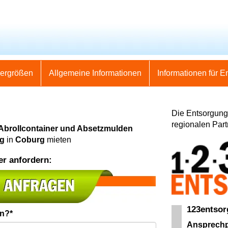
nergrößen
Allgemeine Informationen
Informationen für E
Die Entsorgung 
regionalen Part
 Abrollcontainer und Absetzmulden
ng
in
Coburg
mieten
er anfordern:
123entso
en?*
Ansprechp