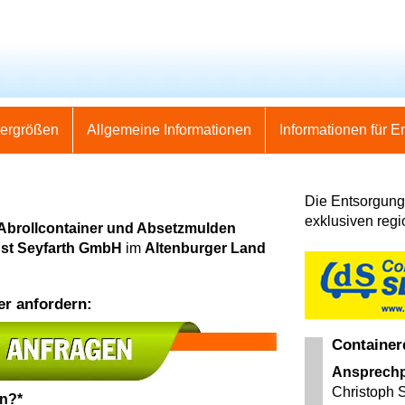
nergrößen
Allgemeine Informationen
Informationen für E
Die Entsorgung 
exklusiven regi
 Abrollcontainer und Absetzmulden
nst Seyfarth GmbH
im
Altenburger Land
er anfordern:
Container
Ansprechp
Christoph S
en?*